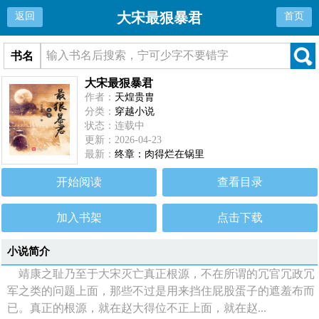
大宋最狠暴君
返回
首页
书名
大宋最狠暴君
作者：
天煌贵胄
分类：
穿越小说
状态：连载中
更新：2026-04-23
最新：
终章：肉得烂在锅里
开始阅读
查看目录
加入书架
点击下载
小说简介
靖康之耻乃至于大宋灭亡真正根源，不在所谓的冗官冗政冗
军之类的问题上面，那些不过是用来挡住屁股蛋子的遮羞布而
已。真正的根源，就在赵大得位不正上面，就在赵...