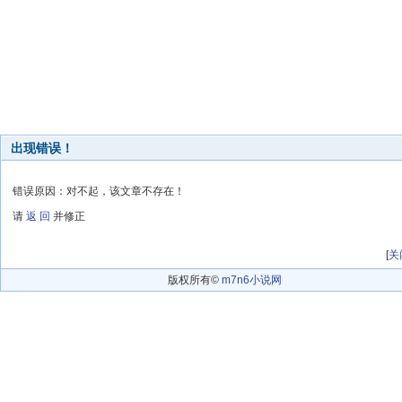
出现错误！
错误原因：对不起，该文章不存在！
请
返 回
并修正
[
关
版权所有©
m7n6小说网