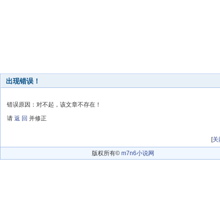
出现错误！
错误原因：对不起，该文章不存在！
请
返 回
并修正
[
关
版权所有©
m7n6小说网