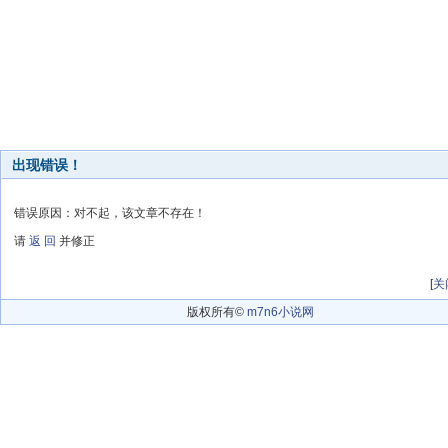
出现错误！
错误原因：对不起，该文章不存在！
请
返 回
并修正
[
关
版权所有©
m7n6小说网