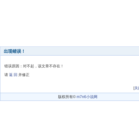
出现错误！
错误原因：对不起，该文章不存在！
请
返 回
并修正
[
关
版权所有©
m7n6小说网