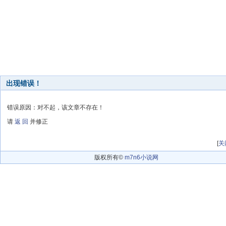
出现错误！
错误原因：对不起，该文章不存在！
请
返 回
并修正
[
关
版权所有©
m7n6小说网